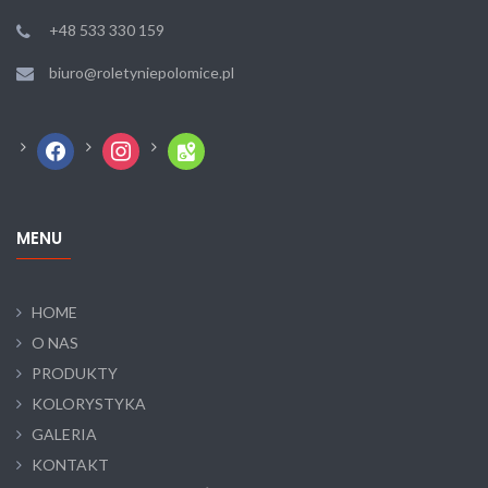
+48 533 330 159
biuro@roletyniepolomice.pl
facebook
instagram
google-
maps
MENU
HOME
O NAS
PRODUKTY
KOLORYSTYKA
GALERIA
KONTAKT