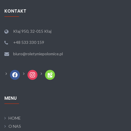
KONTAKT
Kłaj 950, 32-015 Kłaj
+48 533 330 159
biuro@roletyniepolomice.pl
facebook
instagram
google-
maps
MENU
HOME
O NAS