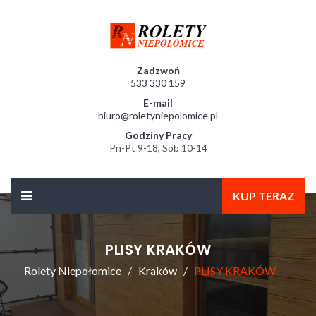
Zadzwoń
533 330 159
E-mail
biuro@roletyniepolomice.pl
Godziny Pracy
Pn-Pt 9-18, Sob 10-14
KUP TERAZ
PLISY KRAKÓW
Rolety Niepołomice
Kraków
PLISY KRAKÓW